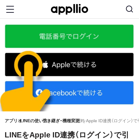
メ
イ
ン
コ
ン
テ
ン
ツ
に
移
動
アプリオ
LINEの使い方
引き継ぎ・機種変更
LINEをApple ID連携（ログイン
LINEをApple ID連携（ログイン）で引