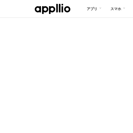
メ
アプリ
スマホ
イ
ン
コ
ン
テ
ン
ツ
に
移
動