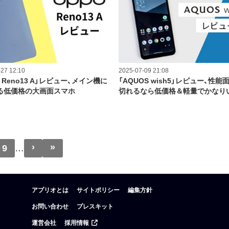
27 12:10
2025-07-09 21:08
O Reno13 A」レビュー、メイン機に
「AQUOS wish5」レビュー、性能
る低価格の大画面スマホ
切れるなら低価格＆軽量でかなり
›
»
次ページ
最終ページ
9
…
アプリオとは
サイトポリシー
編集方針
お問い合わせ
プレスキット
運営会社
採用情報