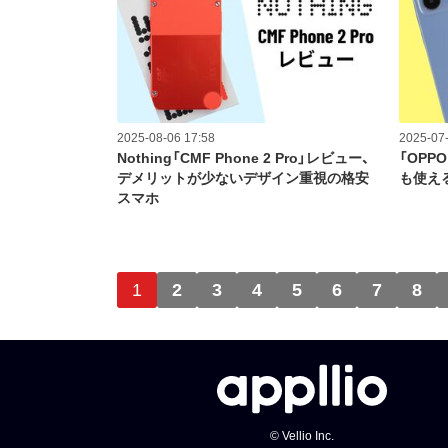
2025-08-06 17:58
2025-07-
Nothing「CMF Phone 2 Pro」レビュー、
「OPP
デメリットが少ないデザイン重視の格安
も使え
スマホ
ページ送り
1
2
3
4
5
6
7
8
© Vellio Inc.