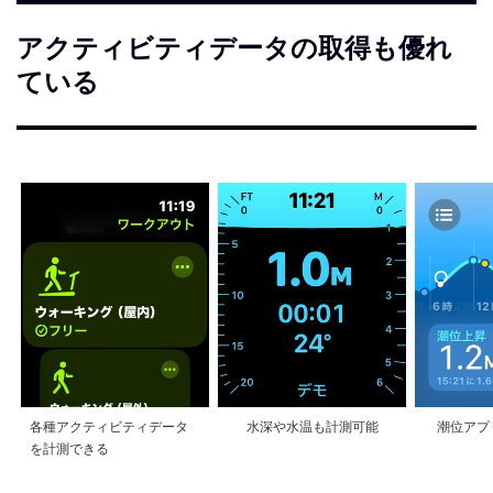
アクティビティデータの取得も優れ
ている
各種アクティビティデータ
水深や水温も計測可能
潮位アプ
を計測できる