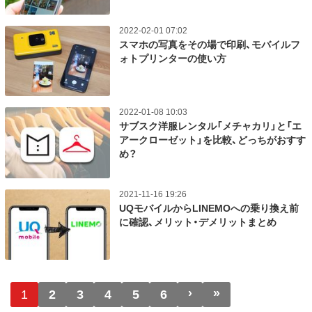
2022-02-01 07:02
スマホの写真をその場で印刷、モバイルフ
ォトプリンターの使い方
2022-01-08 10:03
サブスク洋服レンタル「メチャカリ」と「エ
アークローゼット」を比較、どっちがおすす
め？
2021-11-16 19:26
UQモバイルからLINEMOへの乗り換え前
に確認、メリット・デメリットまとめ
ページ送り
›
»
次ページ
最終ページ
1
2
3
4
5
6