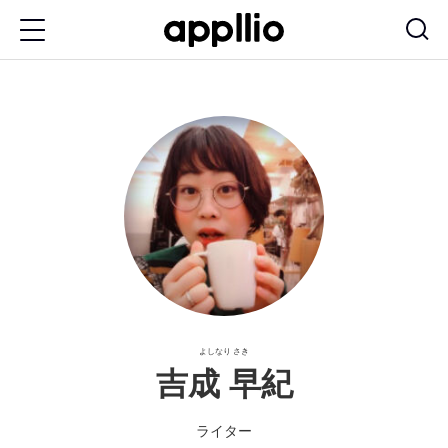
メ
イ
ン
コ
ン
テ
ン
ツ
に
移
動
よしなり さき
吉成 早紀
ライター