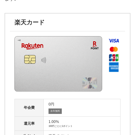
楽天カード
0
年会費
永年無料
1.00%
還元率
100円ごとに1ポイント