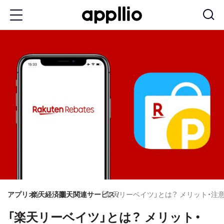
メ
イ
ン
コ
ン
テ
ン
ツ
に
移
動
アプリオ
楽天経済圏
楽天関連サービス
「楽天リーベイツ」とは？ メリット・
「楽天リーベイツ」とは？ メリット・