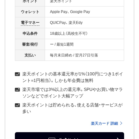
ポイント
楽天ポイント
ウォレット
Apple Pay
Google Pay
電子マネー
QUICPay
楽天Edy
申込条件
18歳以上（高校生不可）
審査/発行
ー
/
最短1週間
支払い
毎月末日締め
/
翌月27日引落
楽天ポイントの基本還元率が1%（100円につき1ポイ
ント=1円相当）。しかも年会費は無料
楽天市場では3%以上の還元率。SPUやお買い物マラ
ソンなどでポイント大幅アップ
楽天ポイントは貯められる、使える店舗・サービスが
多い
楽天カード 詳細