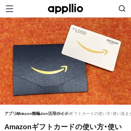
メ
イ
ン
コ
ン
テ
ン
ツ
に
移
動
アプリオ
Amazon情報
Amazon活用ガイド
Amazonギフトカードの使い方・使い道
Amazonギフトカードの使い方・使い