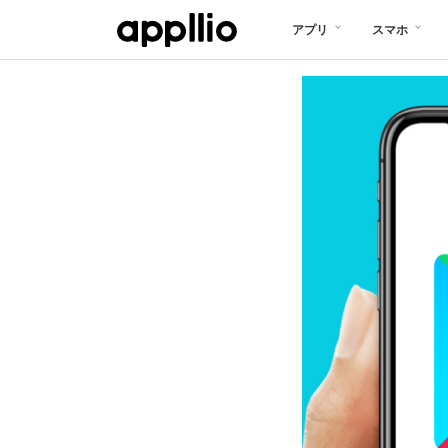
メ
アプリ
スマホ
イ
ン
コ
ン
テ
ン
ツ
に
移
動