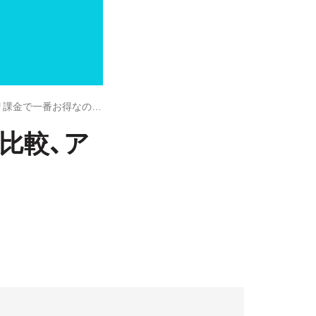
Google Playの支払い方法9つを徹底比較、アプリ課金で一番お得なのはどれ？
底比較、ア