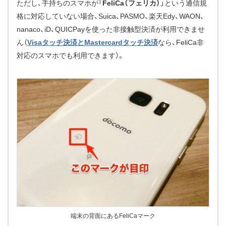
ただし、手持ちのスマホが「
FeliCa（フェリカ）
」という通信規
格に対応していない場合、Suica、PASMO、楽天Edy、WAON、
nanaco、iD、QUICPayを使った非接触型決済が利用できませ
ん（
Visaタッチ決済とMastercardタッチ決済
なら、FeliCa非
対応のスマホでも利用できます）。
端末の背面にあるFeliCaマーク