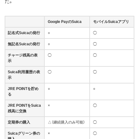
た。
Google PayのSuica
モバイルSuicaアプリ
記名式Suicaの発行
○
◯
無記名Suicaの発行
○
◯
チャージ残高の表
◯
◯
示
Suica利用履歴の表
◯
◯
示
JRE POINTを貯め
○
○
る
JRE POINTをSuica
×
◯
残高に交換
定期券の購入
△（継続購入のみ可能）
◯
Suicaグリーン券の
×
◯
購入