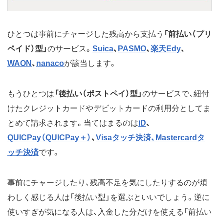
ひとつは事前にチャージした残高から支払う
「前払い（プリ
ペイド）型」
のサービス。
Suica
、
PASMO
、
楽天Edy
、
WAON
、
nanaco
が該当します。
もうひとつは
「後払い（ポストペイ）型」
のサービスで、紐付
けたクレジットカードやデビットカードの利用分としてま
とめて請求されます。当てはまるのは
iD
、
QUICPay（QUICPay＋）
、
Visaタッチ決済、Mastercardタ
ッチ決済
です。
事前にチャージしたり、残高不足を気にしたりするのが煩
わしく感じる人は「後払い型」を選ぶといいでしょう。逆に
使いすぎが気になる人は、入金した分だけを使える「前払い