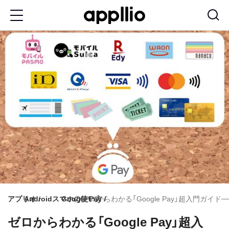
メ
イ
ン
コ
ン
テ
ン
ツ
に
移
動
アプリオ
Androidスマホの使い方
Google Pay
ゼロからわかる「Google Pay」超入門ガ
ゼロからわかる「Google Pay」超入