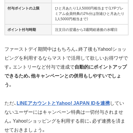
付与ポイントの上限
ひと月あたり1人5000円相当まで（LYPプレ
ミアム会員特典の2%分は別途ひと月あたり
1人5000円相当まで）
ポイント付与時期
注文日の翌週から3週間経過後の水曜日
ファーストデイ期間中はもちろん、終了後もYahoo!ショッ
ピングを利用するならマストで活用して欲しいお得ワザで
す。エントリーなど付与で達成で
自動的にポイントアップ
できるため、他キャンペーンとの併用もしやすいでしょ
う
。
ただ、
LINEアカウントとYahoo! JAPAN IDを連携
してい
ないユーザーにはキャンペーン特典は一切付与されませ
ん。Yahoo!ショッピングを利用する前に、必ず連携を済ま
せておきましょう。