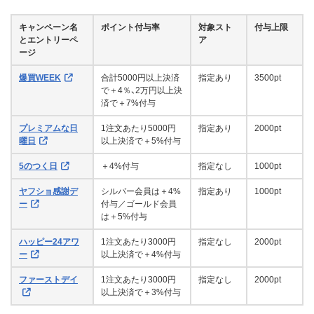
キャンペーン名
ポイント付与率
対象スト
付与上限
とエントリーペ
ア
ージ
爆買WEEK
合計5000円以上決済
指定あり
3500pt
で＋4％、2万円以上決
済で＋7%付与
プレミアムな日
1注文あたり5000円
指定あり
2000pt
曜日
以上決済で＋5%付与
5のつく日
＋4%付与
指定なし
1000pt
ヤフショ感謝デ
シルバー会員は＋4%
指定あり
1000pt
ー
付与／ゴールド会員
は＋5%付与
ハッピー24アワ
1注文あたり3000円
指定なし
2000pt
ー
以上決済で＋4%付与
ファーストデイ
1注文あたり3000円
指定なし
2000pt
以上決済で＋3%付与