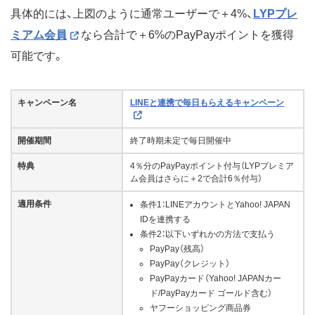
具体的には、上図のように通常ユーザーで＋4%、
LYPプレ
ミアム会員
なら合計で＋6%のPayPayポイントを獲得
可能です。
キャンペーン名
LINEと連携で毎日もらえるキャンペーン
開催期間
終了時期未定で毎日開催中
特典
4％分のPayPayポイント付与（LYPプレミア
ム会員はさらに＋2で合計6％付与）
適用条件
条件1：LINEアカウントとYahoo! JAPAN
IDを連携する
条件2：以下いずれかの方法で支払う
PayPay（残高）
PayPay（クレジット）
PayPayカード（Yahoo! JAPANカー
ド/PayPayカード ゴールド含む）
ヤフーショッピング商品券