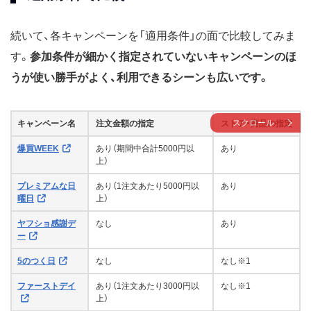
続いて、各キャンペーンを「適用条件」の面で比較してみま
す。
参加条件が細かく指定されていないキャンペーンのほ
うが使い勝手がよく、利用できるシーンも広いです。
スクロール
キャンペーン名
注文金額の指定
ストア・商品の指定
爆買WEEK
あり（期間中合計5000円以
あり
上）
プレミアムな日
あり（1注文あたり5000円以
あり
曜日
上）
ヤフショ感謝デ
なし
あり
ー
5のつく日
なし
なし※1
ファーストデイ
あり（1注文あたり3000円以
なし※1
上）