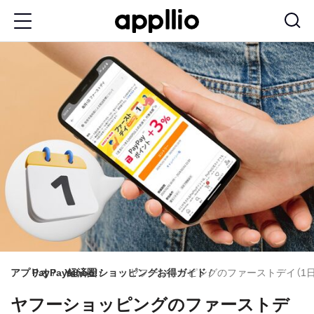
メ
イ
ン
コ
ン
テ
ン
ツ
に
移
動
アプリオ
PayPay経済圏
Yahoo!ショッピングお得ガイド
ヤフーショッピングのファーストデイ（1
ヤフーショッピングのファーストデ