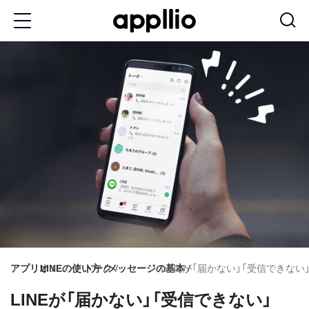
メ
イ
ン
コ
ン
テ
ン
ツ
に
移
動
アプリオ
LINEの使い方
トーク
メッセージの基本
LINEが「届かない」「受信できな
LINEが「届かない」「受信できない」