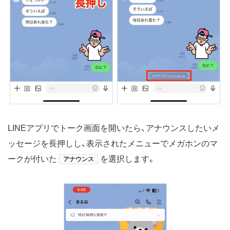
LINEアプリでトーク画面を開いたら、アナウンスしたいメ
ッセージを長押しし、表示されたメニューでメガホンのマ
ークが付いた
を選択します。
アナウンス