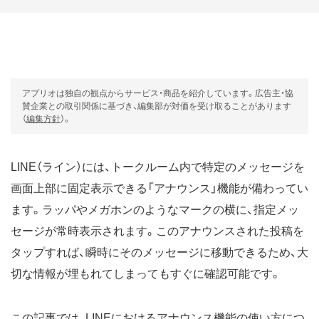
アプリオは独自の観点からサービス・商品を紹介しています。広告主・協
賛企業との取引関係に基づき、編集部が対価を受け取ることがあります
（
編集方針
）。
LINE（ライン）には、トークルーム内で特定のメッセージを
画面上部に固定表示できる「アナウンス」機能が備わってい
ます。ラッパやメガホンのようなマークの横に、指定メッ
セージが常時表示されます。このアナウンスされた投稿を
タップすれば、瞬時にそのメッセージに移動できるため、大
切な情報が埋もれてしまってもすぐに確認可能です。
この記事では、LINEにおけるアナウンス機能の使い方につ