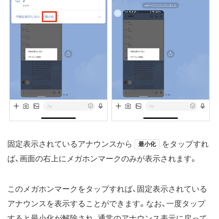
固定表示されているアナウンスから
をタップすれ
最小化
ば、画面の右上にメガホンマークのみが表示されます。
このメガホンマークをタップすれば、固定表示されている
アナウンスを表示することができます。なお、一度タップ
すると最小化が解除され、通常のアナウンス表示に戻って