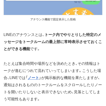
アナウンス機能で固定表示した投稿
LINEのアナウンスとは、
トーク内でやりとりした特定のメ
ッセージをトークルームの最上部に常時表示させておくこ
とができる機能
です。
たとえば集合時間や場所などを決めたとき、その情報はト
ークが進むにつれて流れていってしまいます。こうした場
合、LINEでは「
ノート
」が掲示板的な機能を果たしますが、
通知はされるもののトークルームをスクロールしたりノー
トを開いたりしないと表示できないため、見落としてしま
う可能性もあります。