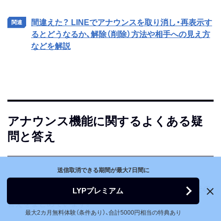
間違えた？ LINEでアナウンスを取り消し・再表示す
るとどうなるか、解除（削除）方法や相手への見え方
などを解説
アナウンス機能に関するよくある疑
問と答え
送信取消できる期間が最大7日間に
LINEのアナウンス機能について、よく挙がる疑問点とその
LYPプレミアム
答えをまとめています。
最大2カ月無料体験（条件あり）、合計5000円相当の特典あり