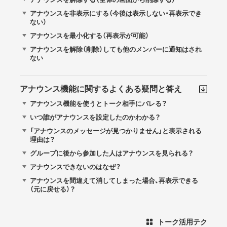
アナウンスを非表示にする（今後は表示しない・再表示でき
ない）
アナウンスを最小化する（再表示が可能）
アナウンスを解除（削除）しても他のメンバーに通知はされ
ない
アナウンス機能に関するよくある疑問と答え
アナウンス機能を使うとトーク相手にバレる？
いつ誰がアナウンスを設定したのかわかる？
「アナウンスのメッセージが見つかりません」と表示される
理由は？
グループに後から参加した人はアナウンスを見られる？
アナウンスできないのはなぜ？
アナウンスを間違えて消してしまった場合、再表示できる
（元に戻せる）？
トーク活用テク