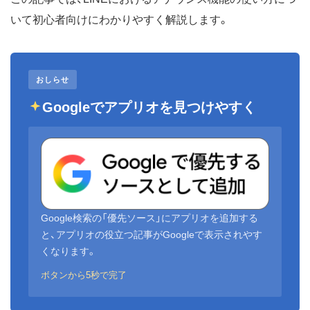
いて初心者向けにわかりやすく解説します。
おしらせ
Googleでアプリオを見つけやすく
Google検索の「優先ソース」にアプリオを追加する
と、アプリオの役立つ記事がGoogleで表示されやす
くなります。
ボタンから5秒で完了