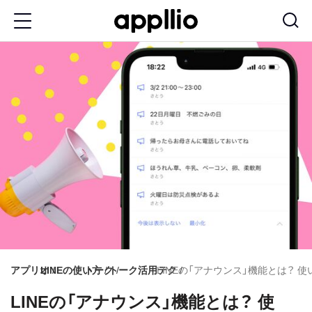
メ
イ
ン
コ
ン
テ
ン
ツ
に
移
動
アプリオ
LINEの使い方
トーク
トーク活用テク
LINEの「アナウンス」機能とは？ 
LINEの「アナウンス」機能とは？ 使