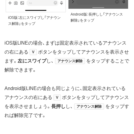
Android版：長押しし「アナウンス
iOS版：左にスワイプし「アナウン
解除」をタップ
ス解除」をタップ
iOS版LINEの場合、まずは固定表示されているアナウンス
の右にある
ボタンをタップしてアナウンスを表示させ
V
ます。
左にスワイプ
し、
をタップすることで
アナウンス解除
解除できます。
Android版LINEの場合も同じように、固定表示されている
アナウンスの右にある
ボタンをタップしてアナウンス
V
を表示させましょう。
長押し
し、
をタップす
アナウンス解除
れば解除完了です。