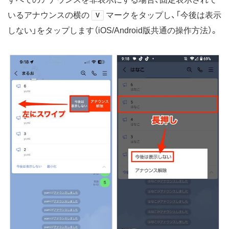
いるアナウンスの横の
マークをタップし、「今後は表示
V
しない」をタップします（iOS/Android版共通の操作方法）。