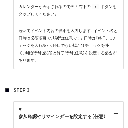
カレンダーが表示されるので画面右下の
ボタンを
＋
タップしてください。
続いてイベント内容の詳細を入力します。イベント名と
日時は必須項目で、場所は任意です。日時は「終日」にチ
ェックを入れるか、終日でない場合はチェックを外し
て、開始時間（必須）と終了時間（任意）を設定する必要が
あります。
参加確認やリマインダーを設定する（任意）