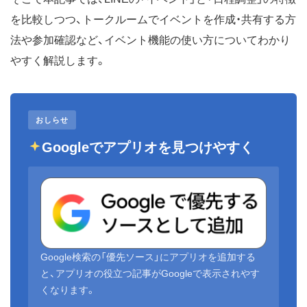
を比較しつつ、トークルームでイベントを作成・共有する方
法や参加確認など、イベント機能の使い方についてわかり
やすく解説します。
おしらせ
Googleでアプリオを見つけやすく
Google検索の「優先ソース」にアプリオを追加する
と、アプリオの役立つ記事がGoogleで表示されやす
くなります。