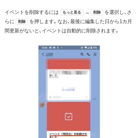
イベントを削除するには
→
を選択し、さ
もっと見る
削除
らに
を押します。なお、最後に編集した日から1カ月
削除
間更新がないと、イベントは自動的に削除されます。