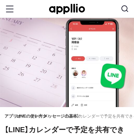
メ
イ
ン
コ
ン
テ
ン
ツ
に
移
動
アプリオ
LINEの使い方
トーク
メッセージの基本
【LINE】カレンダーで予定を共有で
【LINE】カレンダーで予定を共有でき