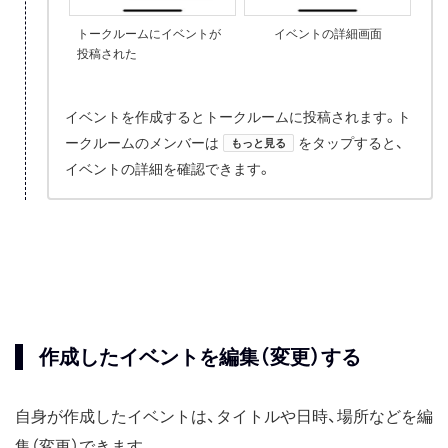
トークルームにイベントが
イベントの詳細画面
投稿された
イベントを作成するとトークルームに投稿されます。ト
ークルームのメンバーは
をタップすると、
もっと見る
イベントの詳細を確認できます。
作成したイベントを編集（変更）する
自身が作成したイベントは、タイトルや日時、場所などを編
集（変更）できます。