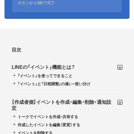
ボタンから5秒で完了
目次
LINEの「イベント」機能とは？
「イベント」を使ってできること
「イベント」と「日程調整」の違い・使い分け
【作成者側】イベントを作成・編集・削除・通知設
定
トークでイベントを作成・共有する
作成したイベントを編集（変更）する
イベントを削除する