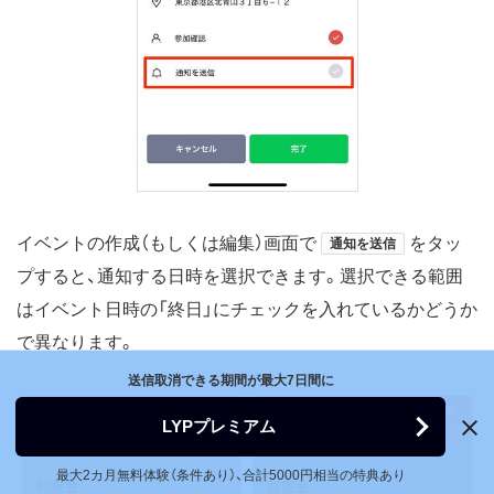
イベントの作成（もしくは編集）画面で
をタッ
通知を送信
プすると、通知する日時を選択できます。選択できる範囲
はイベント日時の「終日」にチェックを入れているかどうか
で異なります。
送信取消できる期間が最大7日間に
LYPプレミアム
最大2カ月無料体験（条件あり）、合計5000円相当の特典あり