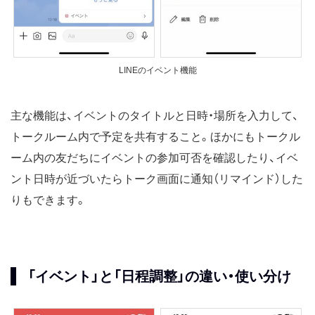
LINEのイベント機能
主な機能は、イベントのタイトルと日時・場所を入力して、
トークルーム内で予定を共有すること。ほかにもトークル
ーム内の友だちにイベントの参加可否を確認したり、イベ
ント日時が近づいたらトーク画面に通知（リマインド）した
りもできます。
「イベント」と「日程調整」の違い・使い分け