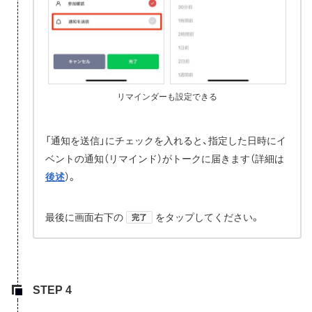
リマインダーも設定できる
「通知を送信」にチェックを入れると、指定した日時にイ
ベントの通知（リマインド）がトークに届きます（詳細は
後述
）。
最後に画面右下の
をタップしてください。
完了