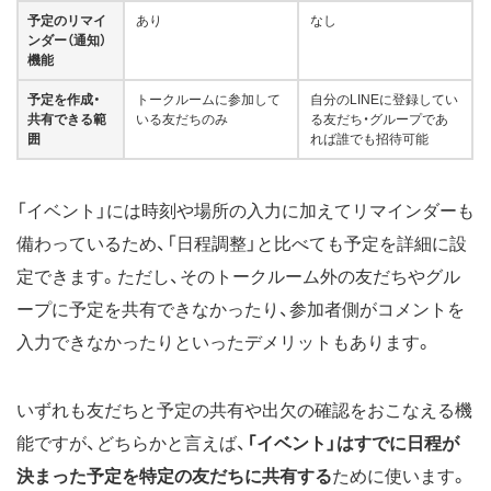
予定のリマイ
あり
なし
ンダー（通知）
機能
予定を作成・
トークルームに参加して
自分のLINEに登録してい
共有できる範
いる友だちのみ
る友だち・グループであ
囲
れば誰でも招待可能
「イベント」には時刻や場所の入力に加えてリマインダーも
備わっているため、「日程調整」と比べても予定を詳細に設
定できます。ただし、そのトークルーム外の友だちやグル
ープに予定を共有できなかったり、参加者側がコメントを
入力できなかったりといったデメリットもあります。
いずれも友だちと予定の共有や出欠の確認をおこなえる機
能ですが、どちらかと言えば、
「イベント」はすでに日程が
決まった予定を特定の友だちに共有する
ために使います。