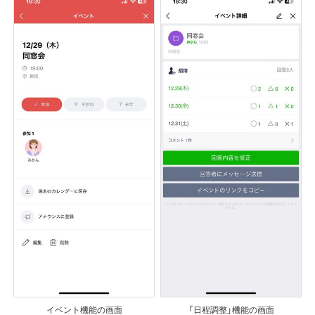
イベント機能の画面
「日程調整」機能の画面