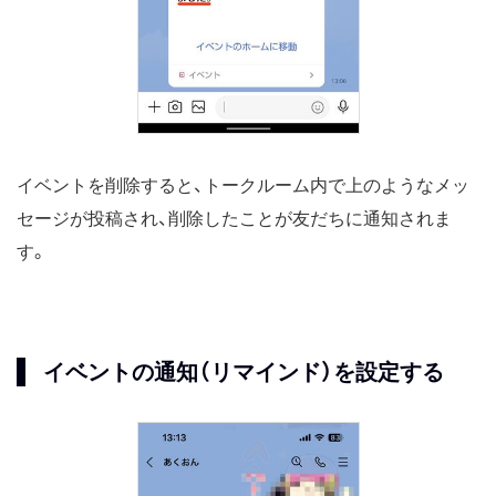
イベントを削除すると、トークルーム内で上のようなメッ
セージが投稿され、削除したことが友だちに通知されま
す。
イベントの通知（リマインド）を設定する