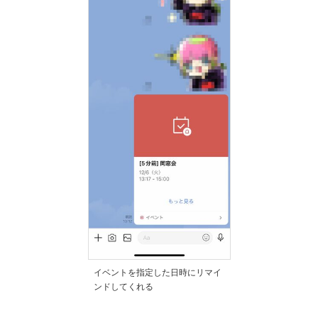
イベントを指定した日時にリマイ
ンドしてくれる