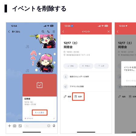
イベントを削除する