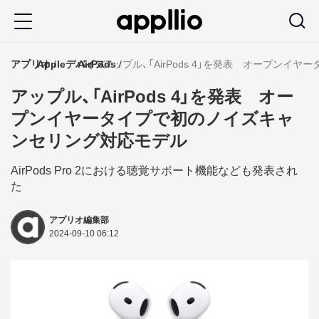
メ
イ
ン
アプリオ
Appleデバイス
AirPods
アップル、「AirPods 4」を発表 オープン
コ
アップル、「AirPods 4」を発表 オー
ン
プンイヤータイプで初のノイズキャ
テ
ンセリング対応モデル
ン
ツ
AirPods Pro 2における聴覚サポート機能なども発表され
た
に
移
アプリオ編集部
2024-09-10 06:12
動