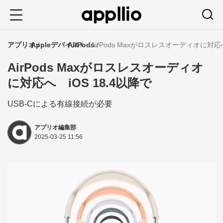
メ
イ
ン
アプリオ
Appleデバイス
AirPods
AirPods Maxがロスレスオーディオに対応へ
コ
AirPods Maxがロスレスオーディオ
ン
に対応へ iOS 18.4以降で
テ
ン
USB-Cによる有線接続が必要
ツ
アプリオ編集部
に
2025-03-25 11:56
移
動