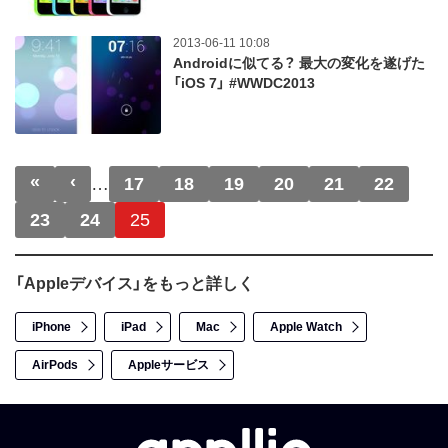
2013-06-11 10:08
Androidに似てる？ 最大の変化を遂げた
「iOS 7」 #WWDC2013
ページ送り
«
‹
先頭ページ
前ページ
…
17
18
19
20
21
22
23
24
25
「Appleデバイス」をもっと詳しく
iPhone
iPad
Mac
Apple Watch
AirPods
Appleサービス