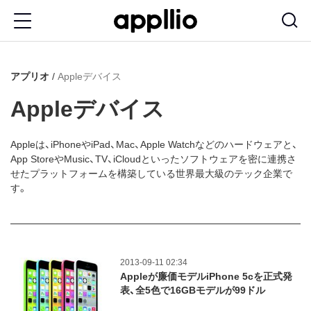
メ
イ
ン
アプリオ
Appleデバイス
コ
ン
Appleデバイス
テ
ン
Appleは、iPhoneやiPad、Mac、Apple Watchなどのハードウェアと、
App StoreやMusic、TV、iCloudといったソフトウェアを密に連携さ
ツ
せたプラットフォームを構築している世界最大級のテック企業で
に
す。
移
動
2013-09-11 02:34
Appleが廉価モデルiPhone 5cを正式発
表、全5色で16GBモデルが99ドル