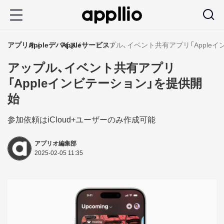
メ
イ
ン
アプリオ
Appleデバイス
Appleサービス
アップル、イベント共有アプリ「Apple
コ
アップル、イベント共有アプリ
ン
「Appleインビテーション」を提供開
テ
始
ン
ツ
参加依頼はiCloud+ユーザーのみ作成可能
に
アプリオ編集部
移
2025-02-05 11:35
動