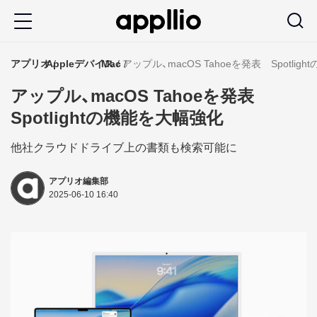
メ
イ
ン
アプリオ
Appleデバイス
Mac
アップル、macOS Tahoeを発表 Spotli
コ
アップル、macOS Tahoeを発表
ン
Spotlightの機能を大幅強化
テ
ン
他社クラウドドライブ上の書類も検索可能に
ツ
アプリオ編集部
に
2025-06-10 16:40
移
動