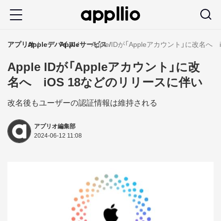
メ
イ
ン
アプリオ
Appleデバイス
Appleサービス
Apple IDが「Appleアカウント」に改名
コ
Apple IDが「Appleアカウント」に改
ン
名へ iOS 18などのリリースに伴い
テ
ン
改名後もユーザーの認証情報は維持される
ツ
アプリオ編集部
に
2024-06-12 11:08
移
動