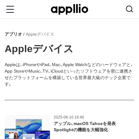
メ
イ
ン
アプリオ
Appleデバイス
コ
ン
Appleデバイス
テ
ン
Appleは、iPhoneやiPad、Mac、Apple Watchなどのハードウェアと、
App StoreやMusic、TV、iCloudといったソフトウェアを密に連携さ
ツ
せたプラットフォームを構築している世界最大級のテック企業で
に
す。
移
動
2025-06-10 16:40
アップル、macOS Tahoeを発表
Spotlightの機能を大幅強化