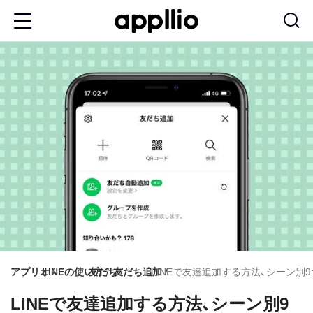
メ
イ
ン
コ
ン
テ
ン
ツ
に
移
動
アプリオ
LINEの使い方
友だち
友だち追加
LINEで友達追加する方法、シーン別
LINEで友達追加する方法、シーン別9