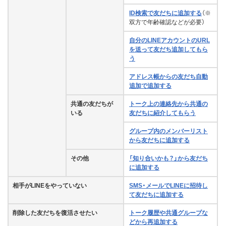
ID検索で友だちに追加する
（※
双方で年齢確認などが必要）
自分のLINEアカウントのURL
を送って友だち追加してもら
う
アドレス帳からの友だち自動
追加で追加する
共通の友だちが
トーク上の連絡先から共通の
いる
友だちに紹介してもらう
グループ内のメンバーリスト
から友だちに追加する
その他
「知り合いかも？」から友だち
に追加する
相手がLINEをやっていない
SMS・メールでLINEに招待し
て友だちに追加する
削除した友だちを復活させたい
トーク履歴や共通グループな
どから再追加する