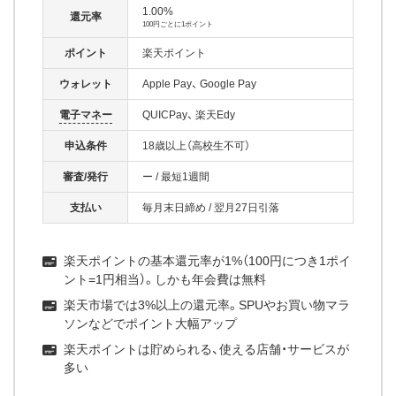
1.00%
還元率
100円ごとに1ポイント
ポイント
楽天ポイント
ウォレット
Apple Pay
Google Pay
電子マネー
QUICPay
楽天Edy
申込条件
18歳以上（高校生不可）
審査/発行
ー
/
最短1週間
支払い
毎月末日締め
/
翌月27日引落
楽天ポイントの基本還元率が1%（100円につき1ポイ
ント=1円相当）。しかも年会費は無料
楽天市場では3%以上の還元率。SPUやお買い物マラ
ソンなどでポイント大幅アップ
楽天ポイントは貯められる、使える店舗・サービスが
多い