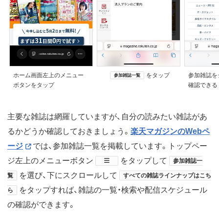
ホーム画面左上のメニュー
をタップ
参加雑誌を
参加雑誌一覧
ボタン​をタップ
確認できる
主要な雑誌は網羅していますが、自分の読みたい雑誌があ
るかどうか確認しておきましょう。
楽天マガジンのWebペ
ージ
では、参加雑誌一覧を掲載しています。トップペー
ジ左上のメニューボタン
​をタップして
参加雑誌一
を選び、下にスクロールして
覧
すべての雑誌ラインナップはこち
をタップすれば、雑誌の一覧・検索や配信スケジュール
ら
の確認ができます。