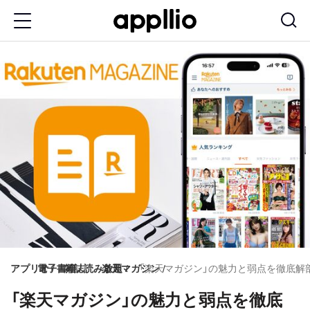
メ
イ
ン
コ
ン
テ
ン
ツ
に
移
動
アプリオ
電子書籍
雑誌読み放題
楽天マガジン
「楽天マガジン」の魅力と弱点を徹底解
「楽天マガジン」の魅力と弱点を徹底