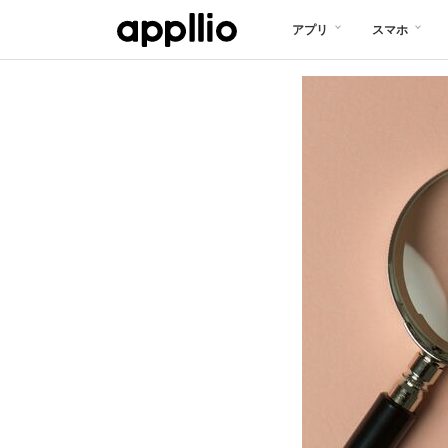
メ
アプリ
スマホ
イ
ン
コ
ン
テ
ン
ツ
に
移
動