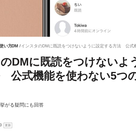
mの使い方
DM
のDMに既読をつけないよ
 公式機能を使わない5つ
く挙がる疑問にも回答
0