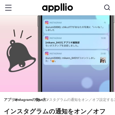
メ
イ
ン
コ
ン
テ
ン
ツ
に
移
動
アプリオ
Instagramの使い方
Tips
インスタグラムの通知をオン／オフ設定する方
インスタグラムの通知をオン／オフ