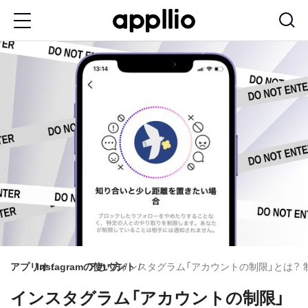
メ
イ
ン
コ
ン
テ
ン
ツ
に
移
動
アプリオ
Instagramの使い方
アカウント
インスタグラム「アカウントの制限」とは？
インスタグラム「アカウントの制限」