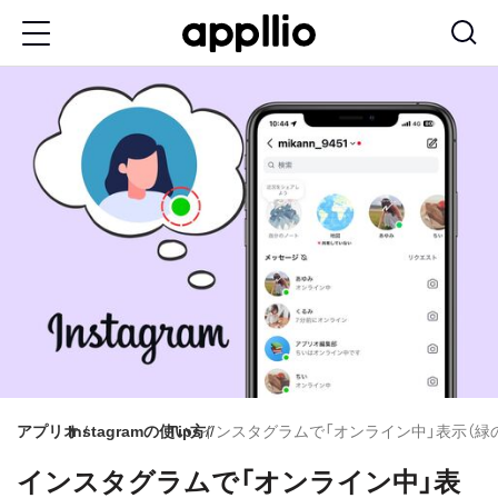
メ
イ
ン
コ
ン
テ
ン
ツ
に
移
動
アプリオ
Instagramの使い方
Tips
インスタグラムで「オンライン中」表示（緑
インスタグラムで「オンライン中」表