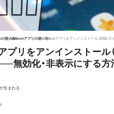
マホの使い方
Androidアプリの使い方
oidアプリをアンインストール
──無効化・非表示にする方
が生まれる
3