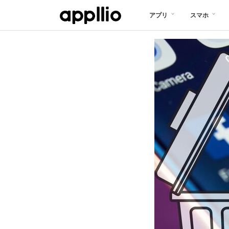
メ
アプリ
スマホ
イ
ン
コ
ン
テ
ン
ツ
に
移
動