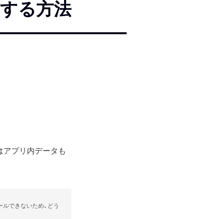
）する方法
はアプリ内データも
ールできないため、どう