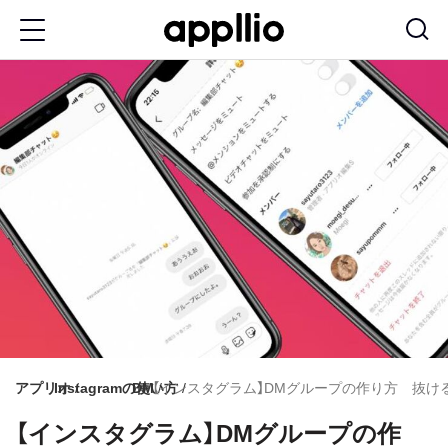
メ
イ
ン
コ
ン
テ
ン
ツ
に
移
動
アプリオ
Instagramの使い方
DM
【インスタグラム】DMグループの作り方 抜
【インスタグラム】DMグループの作