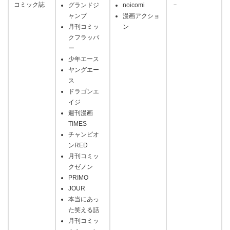
コミック誌
－
グランドジ
noicomi
ャンプ
漫画アクショ
月刊コミッ
ン
クフラッパ
ー
少年エース
ヤングエー
ス
ドラゴンエ
イジ
週刊漫画
TIMES
チャンピオ
ンRED
月刊コミッ
クゼノン
PRIMO
JOUR
本当にあっ
た笑える話
月刊コミッ