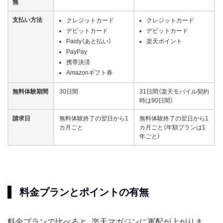
無
支払い方法
クレジットカード
クレジットカード
デビットカード
デビットカード
Paidy（あと払い）
楽天ポイント
PayPay
携帯決済
Amazonギフト券
無料体験期間
30日間
31日間（楽天モバイル契約
時は90日間）
請求日
無料体験終了の翌日から1
無料体験終了の翌日から1
カ月ごと
カ月ごと（年額プランは1
年ごと）
料金プランとポイントの有無
料金プランで比べると、楽天マガジンに軍配が上がりま