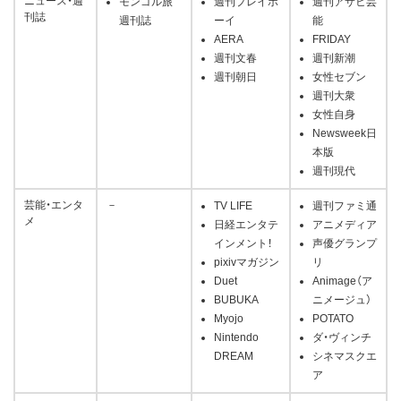
ニュース・週
モンゴル旅
週刊プレイボ
週刊アサヒ芸
刊誌
週刊誌
ーイ
能
AERA
FRIDAY
週刊文春
週刊新潮
週刊朝日
女性セブン
週刊大衆
女性自身
Newsweek日
本版
週刊現代
芸能・エンタ
－
TV LIFE
週刊ファミ通
メ
日経エンタテ
アニメディア
インメント！
声優グランプ
pixivマガジン
リ
Duet
Animage（ア
BUBUKA
ニメージュ）
Myojo
POTATO
Nintendo
ダ・ヴィンチ
DREAM
シネマスクエ
ア