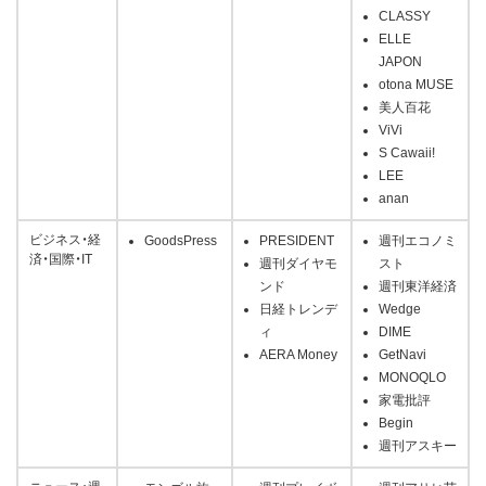
CLASSY
ELLE
JAPON
otona MUSE
美人百花
ViVi
S Cawaii!
LEE
anan
ビジネス・経
GoodsPress
PRESIDENT
週刊エコノミ
済・国際・IT
週刊ダイヤモ
スト
ンド
週刊東洋経済
日経トレンデ
Wedge
ィ
DIME
AERA Money
GetNavi
MONOQLO
家電批評
Begin
週刊アスキー