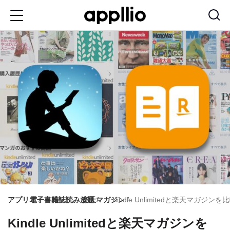
メ
イ
ン
コ
ン
テ
ン
ツ
に
移
動
アプリオ
電子書籍
雑誌読み放題
楽天マガジン
Kindle Unlimitedと楽天マガ
Kindle Unlimitedと楽天マガジンを