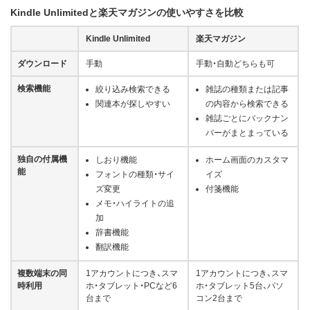
Kindle Unlimitedと楽天マガジンの使いやすさを比較
Kindle Unlimited
楽天マガジン
ダウンロード
手動
手動・自動どちらも可
検索機能
絞り込み検索できる
雑誌の種類または記事
関連本が探しやすい
の内容から検索できる
雑誌ごとにバックナン
バーがまとまっている
独自の付属機
しおり機能
ホーム画面のカスタマ
能
フォントの種類・サイ
イズ
ズ変更
付箋機能
メモ・ハイライトの追
加
辞書機能
翻訳機能
複数端末の同
1アカウントにつき、スマ
1アカウントにつき、スマ
時利用
ホ・タブレット・PCなど6
ホ・タブレット5台、パソ
台まで
コン2台まで