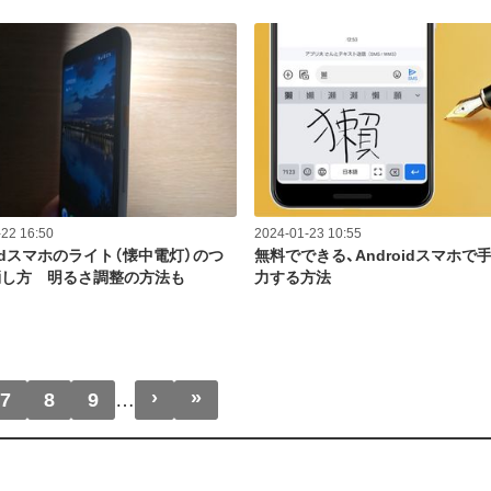
22 16:50
2024-01-23 10:55
oidスマホのライト（懐中電灯）のつ
無料でできる、Androidスマホで
消し方 明るさ調整の方法も
力する方法
›
»
次ページ
最終ページ
7
8
9
…