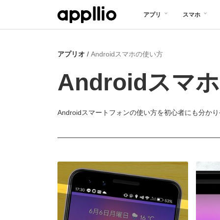
メ
アプリ
スマホ
イ
ン
アプリオ
Androidスマホの使い方
コ
ン
Androidス
テ
ン
Androidスマートフォンの使い方を初心者にも分か
ツ
に
移
動