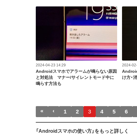
2024-04-23 14:29
2024-02-
Androidスマホでアラームが鳴らない原因
Andr
と対処法 マナー/サイレントモード中に
け方・
鳴らす方法も
ページ送り
«
‹
先頭ページ
前ページ
1
2
3
4
5
6
「Androidスマホの使い方」をもっと詳しく