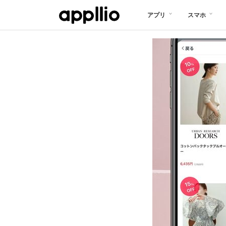
メ
アプリ
スマホ
イ
ン
コ
ン
テ
ン
ツ
に
移
動