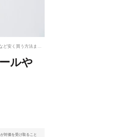
楽天ファッションはいつがお得？ セールやクーポンなど安く買う方法まとめ
セールや
部が対価を受け取ること