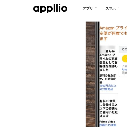
メ
アプリ
スマホ
イ
ン
コ
ン
テ
ン
ツ
に
移
動