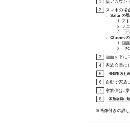
親アカウント
スマホの場合
Safariの
アド
メニ
デ
Chrome
画面
P
画面を下に
家族会員に
登録案内を送
自動で家族
家族側は、
家族会員に無
※画像付きの詳し