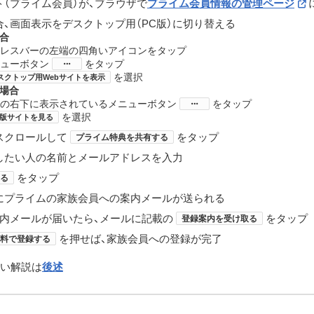
（プライム会員）が、ブラウザで
プライム会員情報の管理ページ
、画面表示をデスクトップ用（PC版）に切り替える
場合
レスバーの左端の四角いアイコンをタップ
ューボタン
​をタップ
を選択
スクトップ用Webサイトを表示
の場合
の右下に表示されているメニューボタン
​をタップ
を選択
C版サイトを見る
スクロールして
をタップ
プライム特典を共有する
したい人の名前とメールアドレスを入力
をタップ
る
にプライムの家族会員への案内メールが送られる
案内メールが届いたら、メールに記載の
をタップ
登録案内を受け取る
を押せば、家族会員への登録が完了
料で登録する
い解説は
後述