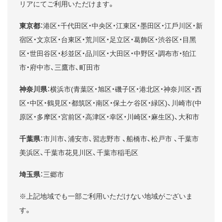
リアにてご利用いただけます。
東京都
：港区・千代田区・中央区・江東区・墨田区・江⼾川区・新
宿区・⽂京区・台東区・荒川区・⾜⽴区・葛飾区・渋⾕区・目⿊
区・世⽥⾕区・杉並区・品川区・大田区・中野区・調布市・狛江
市・府中市、三鷹市、町田市
神奈川県
：横浜市(青葉区・旭区・磯⼦区・港北区・神奈川区・西
区・中区・鶴見区・都筑区・南区・保土ケ谷区・緑区)、川崎市(中
原区・多摩区・宮前区・高津区・幸区・川崎区・麻生区)、大和市
千葉県
：市川市、浦安市、習志野市 、船橋市、松戸市 、千葉市
美浜区、千葉市花見川区、千葉市稲毛区
埼玉県
：三郷市
※上記地域でも一部ご利用いただけない地域がございま
す。