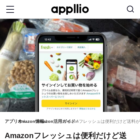
メ
イ
ン
コ
ン
テ
ン
ツ
に
移
動
アプリオ
Amazon情報
Amazon活用ガイド
Amazonフレッシュは便利だけど送料
Amazonフレッシュは便利だけど送