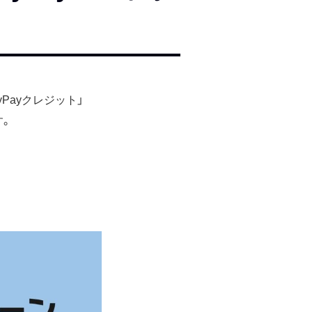
yPayクレジット」
す。