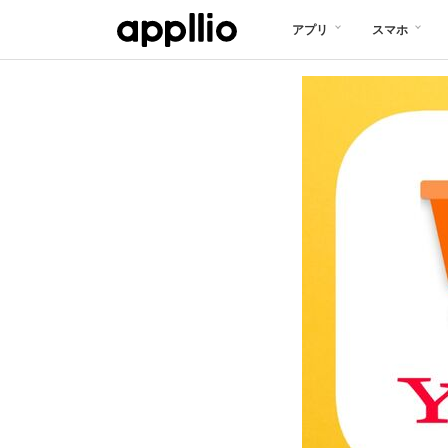
メ
アプリ
スマホ
イ
ン
コ
ン
テ
ン
ツ
に
移
動