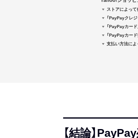
Yahoo!ショ
ストアによって
「PayPayクレ
「PayPayカー
「PayPayカ
支払い方法によ
【結論】PayPa