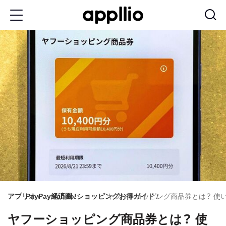
メ
イ
ン
コ
ン
テ
ン
ツ
に
移
動
アプリオ
PayPay経済圏
Yahoo!ショッピングお得ガイド
ヤフーショッピング商品券とは？ 使
ヤフーショッピング商品券とは？ 使