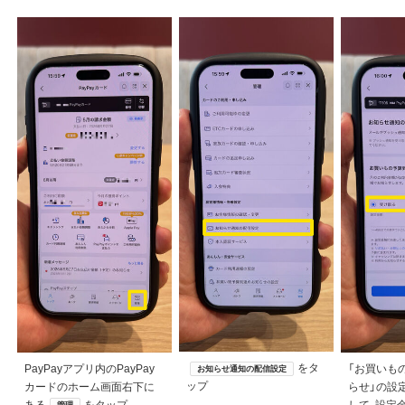
をタ
PayPayアプリ内のPayPay
「お買いも
お知らせ通知の配信設定
ップ
カードのホーム画面右下に
らせ」の設
ある
をタップ
して、設定