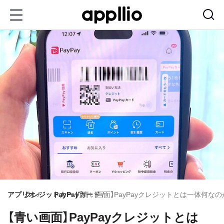
メ
イ
ン
コ
ン
テ
ン
ツ
に
移
動
アプリオ
クレジットカード
PayPayカード
【青い画面】PayPayクレジットとは一体何
【青い画面】PayPayクレジットとは