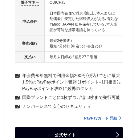
電子マネー
QUICPay
日本国内在住で満18歳以上、本人または
配偶者に安定した継続収入がある、有効な
申込条件
Yahoo! JAPAN IDを保有している、本人認
証が可能な携帯電話を持っている
最短2分審査
/
審査/発行
最短7分発行（申込5分・審査2分）
支払い
毎月末日締め
/
翌月27日引落
年会費永年無料で利用金額200円（税込）ごとに最大
1.5%のPayPayポイント獲得（1ポイント=1円相当）。
PayPayポイント攻略に必携のクレカ
国際ブランドごとに1枚ずつ、合計3枚まで発行可能
ナンバーレスで安心のセキュリティ
PayPayカード 詳細
公式サイト