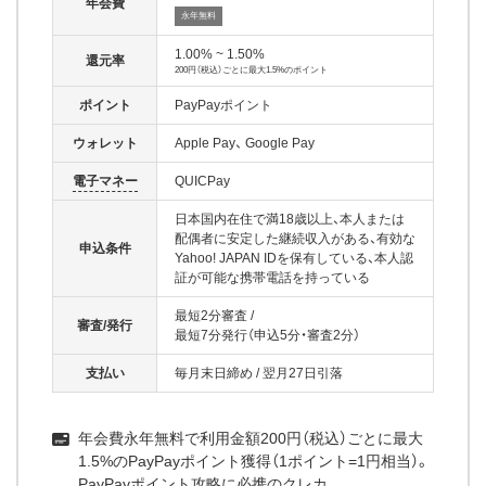
年会費
永年無料
1.00% ~ 1.50%
還元率
200円（税込）ごとに最大1.5%のポイント
ポイント
PayPayポイント
ウォレット
Apple Pay
Google Pay
電子マネー
QUICPay
日本国内在住で満18歳以上、本人または
配偶者に安定した継続収入がある、有効な
申込条件
Yahoo! JAPAN IDを保有している、本人認
証が可能な携帯電話を持っている
最短2分審査
/
審査/発行
最短7分発行（申込5分・審査2分）
支払い
毎月末日締め
/
翌月27日引落
年会費永年無料で利用金額200円（税込）ごとに最大
1.5%のPayPayポイント獲得（1ポイント=1円相当）。
PayPayポイント攻略に必携のクレカ