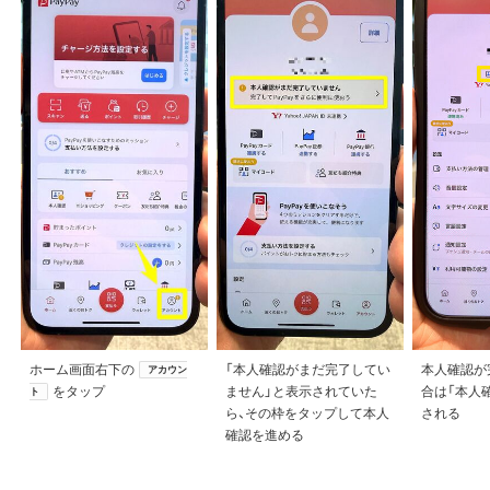
ホーム画面右下の
「本人確認がまだ完了してい
本人確認が
アカウン
をタップ
ません」と表示されていた
合は「本人
ト
ら、その枠をタップして本人
される
確認を進める