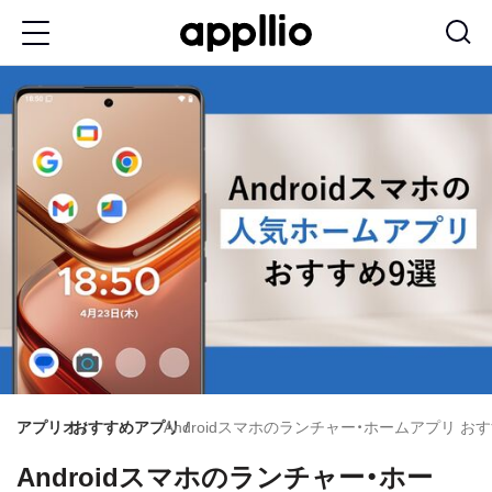
メ
イ
ン
コ
ン
テ
ン
ツ
に
移
動
アプリオ
おすすめアプリ
Androidスマホのランチャー・ホームアプリ 
Androidスマホのランチャー・ホー