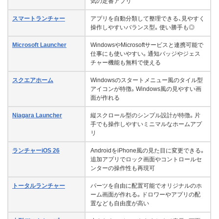
気の定番アプリ
スマートランチャー
アプリを自動分類して整理できる、見やすく
操作しやすいバランス型。使い勝手も◎
Microsoft Launcher
WindowsやMicrosoftサービスと連携可能で
仕事にも使いやすい。通知バッジやジェス
チャー機能も無料で使える
スクエアホーム
Windowsのスタートメニュー風のタイル型
アイコンが特徴。Windows風の見やすい画
面が作れる
Niagara Launcher
縦スクロール型のシンプル設計が特徴。片
手でも操作しやすいミニマルなホームアプ
リ
ランチャーiOS 26
AndroidをiPhone風の見た目に変更できる。
追加アプリでロック画面やコントロールセ
ンターの操作性も再現可
トータルランチャー
パーツを自由に配置可能でオリジナルのホ
ーム画面が作れる。ドロワーやアプリの配
置なども自由度が高い