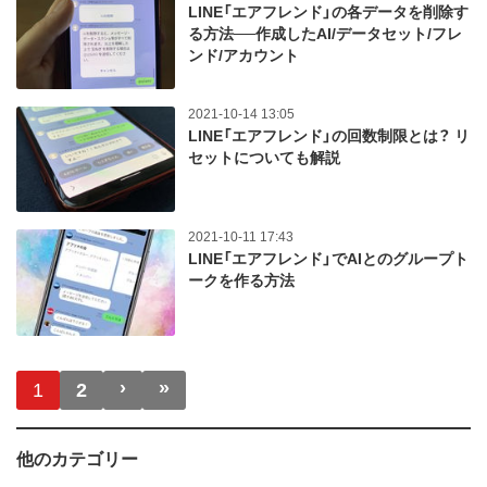
LINE「エアフレンド」の各データを削除す
る方法──作成したAI/データセット/フレ
ンド/アカウント
2021-10-14 13:05
LINE「エアフレンド」の回数制限とは？ リ
セットについても解説
2021-10-11 17:43
LINE「エアフレンド」でAIとのグループト
ークを作る方法
ページ送り
›
»
次ページ
最終ページ
1
2
他のカテゴリー