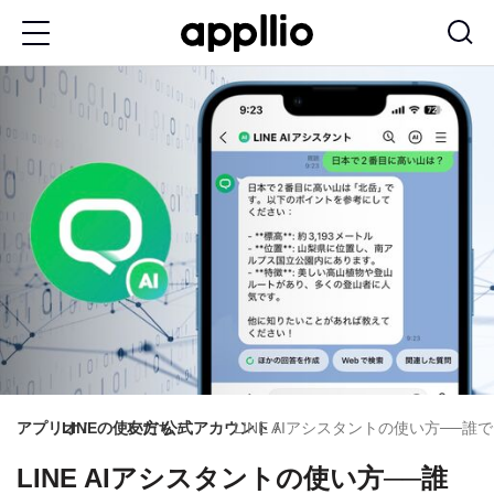
メ
イ
ン
コ
ン
テ
ン
ツ
に
移
動
アプリオ
LINEの使い方
友だち
公式アカウント
LINE AIアシスタントの使い方──
LINE AIアシスタントの使い方──誰