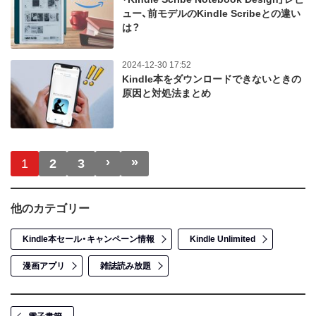
ュー、前モデルのKindle Scribeとの違い
は？
2024-12-30 17:52
Kindle本をダウンロードできないときの
原因と対処法まとめ
ページ送り
›
»
次ページ
最終ページ
1
2
3
他のカテゴリー
Kindle本セール・キャンペーン情報
Kindle Unlimited
漫画アプリ
雑誌読み放題