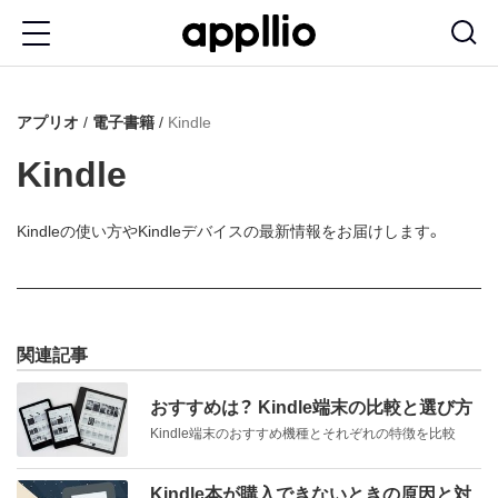
メ
イ
ン
アプリオ
電子書籍
Kindle
コ
ン
Kindle
テ
ン
Kindleの使い方やKindleデバイスの最新情報をお届けします。
ツ
に
移
関連記事
動
おすすめは？ Kindle端末の比較と選び方
Kindle端末のおすすめ機種とそれぞれの特徴を比較
Kindle本が購入できないときの原因と対