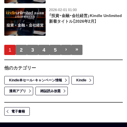
2026-02-01 01:00
「投資・金融・会社経営」Kindle Unlimited
新着タイトル【2026年2月】
ページ送り
›
»
次ページ
最終ページ
1
2
3
4
5
他のカテゴリー
Kindle本セール・キャンペーン情報
Kindle
漫画アプリ
雑誌読み放題
電子書籍