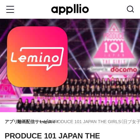
メ
イ
ン
コ
ン
テ
ン
ツ
に
移
動
アプリオ
動画配信サービス
Lemino
PRODUCE 101 JAPAN THE GIRLS（日
PRODUCE 101 JAPAN THE