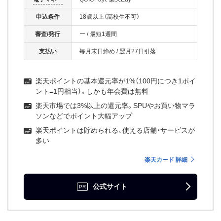
申込条件
18歳以上（高校生不可）
審査/発行
ー
/
最短1週間
支払い
毎月末日締め
/
翌月27日引落
楽天ポイントの基本還元率が1%（100円につき1ポイ
ント=1円相当）。しかも年会費は無料
楽天市場では3%以上の還元率。SPUやお買い物マラ
ソンなどでポイント大幅アップ
楽天ポイントは貯められる、使える店舗・サービスが
多い
楽天カード 詳細
公式サイト