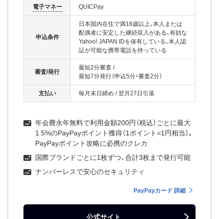
電子マネー
QUICPay
日本国内在住で満18歳以上、本人または
配偶者に安定した継続収入がある、有効な
申込条件
Yahoo! JAPAN IDを保有している、本人認
証が可能な携帯電話を持っている
最短2分審査
/
審査/発行
最短7分発行（申込5分・審査2分）
支払い
毎月末日締め
/
翌月27日引落
年会費永年無料で利用金額200円（税込）ごとに最大
1.5%のPayPayポイント獲得（1ポイント=1円相当）。
PayPayポイント攻略に必携のクレカ
国際ブランドごとに1枚ずつ、合計3枚まで発行可能
ナンバーレスで安心のセキュリティ
PayPayカード 詳細
公式サイト