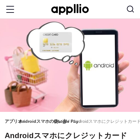
メ
イ
ン
コ
ン
テ
ン
ツ
に
移
動
アプリオ
Androidスマホの使い方
Google Pay
Androidスマホにクレジットカ
Androidスマホにクレジットカード