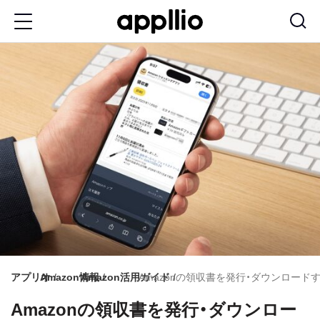
メ
イ
ン
コ
ン
テ
ン
ツ
に
移
動
アプリオ
Amazon情報
Amazon活用ガイド
Amazonの領収書を発行・ダウンロードする方法【
Amazonの領収書を発行・ダウンロー