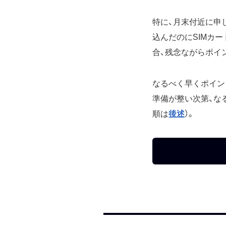
特に、月末付近に申
込んだのにSIMカ
合、残念ながらポイ
なるべく早くポイン
準備が整い次第、な
順は
後述
）。