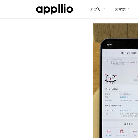
メ
アプリ
スマホ
イ
ン
コ
ン
テ
ン
ツ
に
移
動