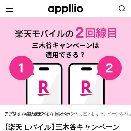
メ
イ
ン
コ
ン
テ
ン
ツ
に
移
動
アプリオ
スマホのりかえ
楽天モバイル
三木谷キャンペーン
【楽天モバイル】三木谷キャンペーンを2回
【楽天モバイル】三木谷キャンペーン