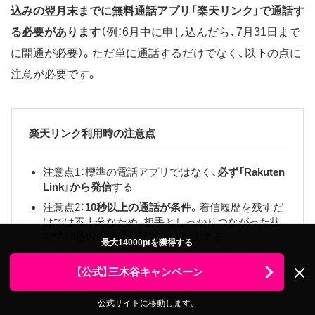
込みの翌月末までに無料通話アプリ「楽天リンク」で通話す
る必要があります
（例：6月中に申し込んだら、7月31日まで
に開通が必要）。ただ単に通話するだけでなく、以下の点に
注意が必要です。
楽天リンク利用時の注意点
注意点1：標準の電話アプリではなく、
必ず「Rakuten
Link」から発信
する
注意点2：
10秒以上の通話が条件
。着信履歴を残すだ
けでは不十分なため、相手としっかりつながった状
態で10秒以上経過したことを確認する
最大14000ptを獲得する
注意点3：
申し込み日の翌月末日までに実施
する必要
【公式】三木谷キャンペーン
がある。回線開通とセットでおこなうのがおすすめ
公式サイトに移動します。