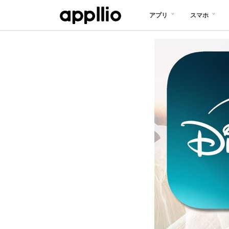
メ
アプリ
スマホ
イ
ン
コ
ン
テ
ン
ツ
に
移
動