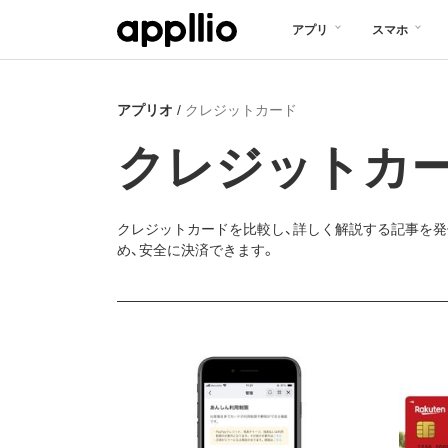
メ
アプリ
スマホ
イ
ン
アプリオ
クレジットカード
コ
ン
クレジットカ
テ
ン
クレジットカードを比較し、詳しく解説する記事を発
ツ
め、安全に決済できます。
に
移
動