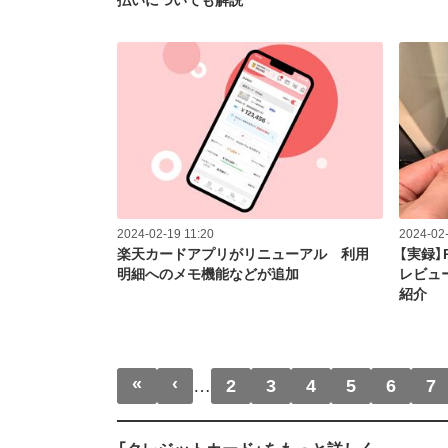
払いについても解説
2024-02-19 11:20
2024-02-
楽天カードアプリがリニューアル 利用
【実録】
明細へのメモ機能などが追加
レビュ
紹介
ページ送り
«
‹
先頭ページ
前ページ
…
2
3
4
5
6
7