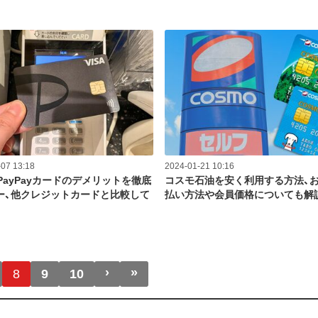
07 13:18
2024-01-21 10:16
PayPayカードのデメリットを徹底
コスモ石油を安く利用する方法、
ー、他クレジットカードと比較して
払い方法や会員価格についても解
›
»
次ページ
最終ページ
8
9
10