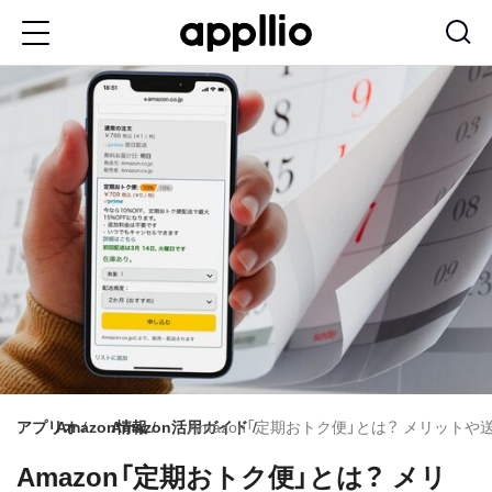
メ
イ
ン
コ
ン
テ
ン
ツ
に
移
動
アプリオ
Amazon情報
Amazon活用ガイド
Amazon「定期おトク便」とは？ メリッ
Amazon「定期おトク便」とは？ メリ