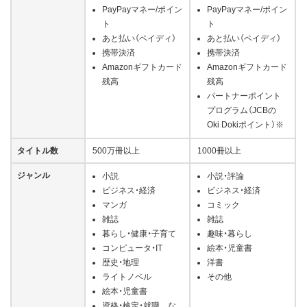
PayPayマネー/ポイン
PayPayマネー/ポイン
ト
ト
あと払い（ペイディ）
あと払い（ペイディ）
携帯決済
携帯決済
Amazonギフトカード
Amazonギフトカード
残高
残高
パートナーポイント
プログラム（JCBの
Oki Dokiポイント）※
タイトル数
500万冊以上
1000冊以上
ジャンル
小説
小説・評論
ビジネス・経済
ビジネス・経済
マンガ
コミック
雑誌
雑誌
暮らし・健康・子育て
趣味・暮らし
コンピュータ・IT
絵本・児童書
歴史・地理
洋書
ライトノベル
その他
絵本・児童書
資格・検定・就職 な