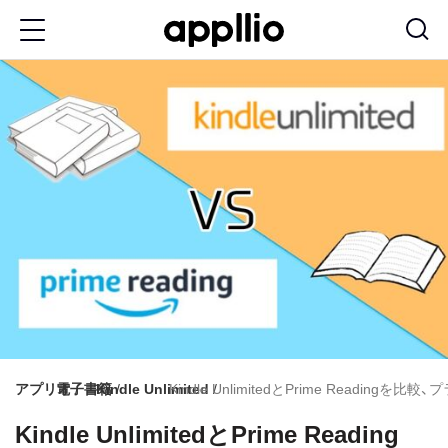
メ
イ
ン
コ
ン
テ
ン
ツ
に
移
動
アプリオ
電子書籍
Kindle Unlimited
Kindle UnlimitedとPrime Readi
Kindle UnlimitedとPrime Reading