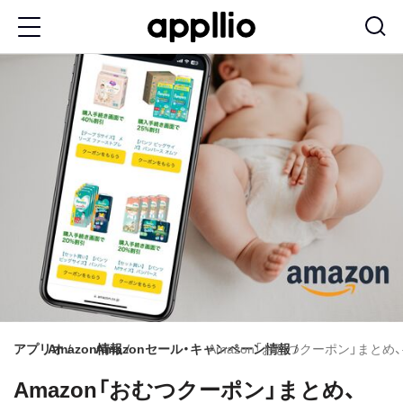
メ
イ
ン
コ
ン
テ
ン
ツ
に
移
動
アプリオ
Amazon情報
Amazonセール・キャンペーン情報
Amazon「おむつクーポン」まと
Amazon「おむつクーポン」まとめ、